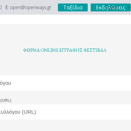
Ταξίδια
Εκδηλώσεις
0
E:
open@openways.gr
Αρχική
Η
ΦΟΡΜΑ ONLINE ΕΓΓΡΑΦΗΣ ΦΕΣΤΙΒΑΛ
 (URL)