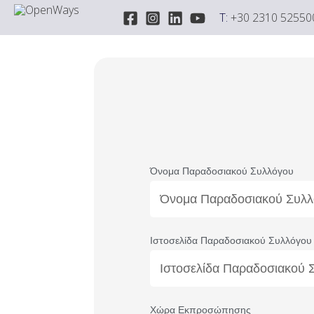
Μετάβαση
T:
+30 2310 52550
στο
περιεχόμενο
Όνομα Παραδοσιακού Συλλόγου
Ιστοσελίδα Παραδοσιακού Συλλόγου
Χώρα Εκπροσώπησης