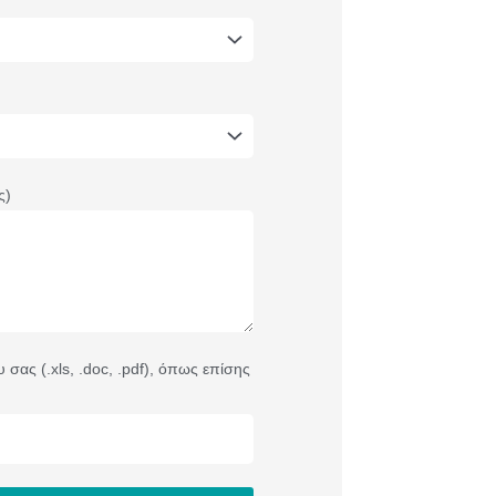
ς)
σας (.xls, .doc, .pdf), όπως επίσης