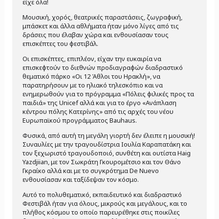
είχε όλα!
Μουσική, χορός, θεατρικές παραστάσεις, ζωγραφική,
μπάσκετ και άλλα αθλήματα ήταν μόνο λίγες από τις
δράσεις που έλαβαν χώρα και ενθουσίασαν τους
επισκέπτες του φεστιβάλ.
Οι επισκέπτες, επιπλέον, είχαν την ευκαιρία να
επισκεφτούν το διεθνών προδιαγραφών διαδραστικό
θεματικό πάρκο «Οι 12 Άθλοι του Ηρακλή», να
παρατηρήσουν με το ηλιακό τηλεσκόπιο και να
ενημερωθούν για το πρόγραμμα «Πόλεις φιλικές προς τα
παιδιά» της Unicef αλλά και για το έργο «Ανάπλαση
κέντρου πόλης Κατερίνης» από τις αρχές του νέου
Ευρωπαϊκού προγράμματος Bauhaus.
Φυσικά, από αυτή τη μεγάλη γιορτή δεν έλειπε η μουσική!
Συναυλίες με την τραγουδίστρια Ιουλία Καραπατάκη και
τον ξεχωριστό τραγουδοποιό, συνθέτη και ουτίστα Haig
Yazdjiian, με τον Σωκράτη Γκουρομέτσιο και τον Θάνο
Γκραίκο αλλά και με το συγκρότημα De Nuevo
ενθουσίασαν και ταξίδεψαν τον κόσμο.
Αυτό το πολυθεματικό, εκπαιδευτικό και διαδραστικό
Φεστιβάλ ήταν για όλους, μικρούς και μεγάλους, και το
πλήθος κόσμου το οποίο παρευρέθηκε στις ποικίλες