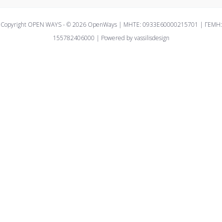
Copyright OPEN WAYS - © 2026 OpenWays | ΜΗΤΕ: 0933E60000215701 | ΓΕΜΗ:
155782406000 | Powered by vassilisdesign
We use cookies on our website to give you the most relevant
experience by remembering your preferences and repeat visits.
By clicking “Accept All”, you consent to the use of ALL the
cookies. However, you may visit "Cookie Settings" to provide a
controlled consent.
Cookie Settings
Accept All
Close
Privacy Overview
This website uses cookies to improve your experience while
you navigate through the website. Out of these, the cookies