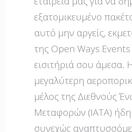
εταιρεία μας για να δ
εξατομικευμένο πακέτο 
αυτό μην αργείς, εκμε
της Open Ways Events &
εισιτήριά σου άμεσα. Η 
μεγαλύτερη αεροπορική
μέλος της Διεθνούς Έ
Μεταφορών (IATA) ήδη 
συνεχώς αναπτυσσόμε