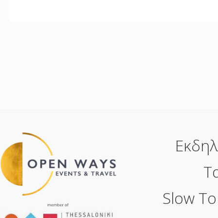
Εκδηλ
Τ
Slow To