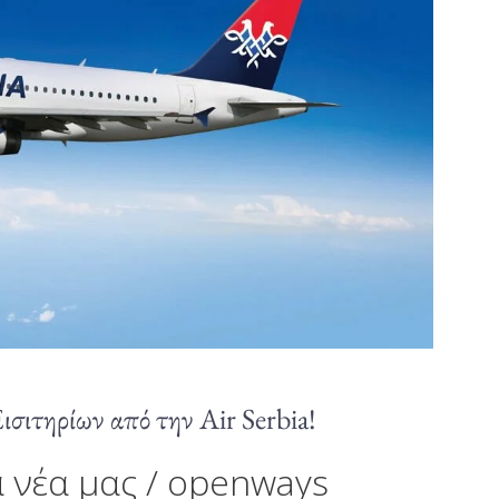
σιτηρίων από την Air Serbia!
 νέα μας
/
openways