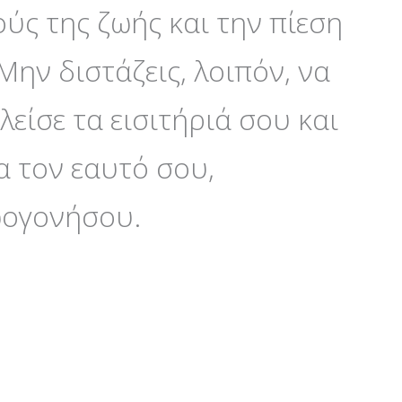
ύς της ζωής και την πίεση
Μην διστάζεις, λοιπόν, να
είσε τα εισιτήριά σου και
α τον εαυτό σου,
ωογονήσου.