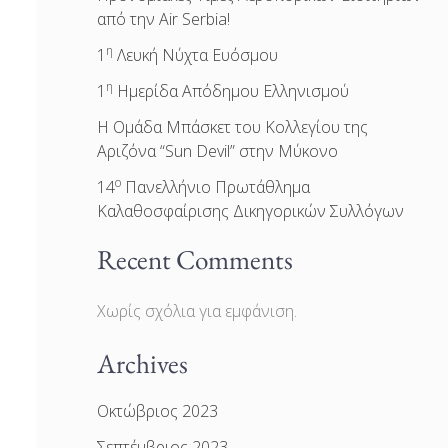
από την Air Serbia!
η
1
Λευκή Νύχτα Ευόσμου
η
1
Ημερίδα Απόδημου Ελληνισμού
Η Ομάδα Μπάσκετ του Κολλεγίου της
Αριζόνα “Sun Devil” στην Μύκονο
ο
14
Πανελλήνιο Πρωτάθλημα
Καλαθοσφαίρισης Δικηγορικών Συλλόγων
Recent Comments
Χωρίς σχόλια για εμφάνιση.
Archives
Οκτώβριος 2023
Σεπτέμβριος 2023