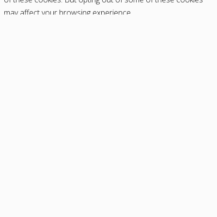
may affect your browsing experience.
SAVE & ACCEPT
Request Withdrawal
Request a reservation
Name
Email
Phone
Room Type
Arrival
Nights to stay