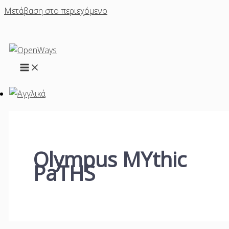
Μετάβαση στο περιεχόμενο
Olympus MYthic
PaTHS