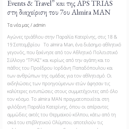
Events & Travel” και της APS TRIAS
της
“Open
στη διαχείριση του 7ου Almira MAN
Ways
Τα νέα μας
/
admin
Events
&
Αγώνες τριάθλου στην Παραλία Κατερίνης, στις 18 &
Travel”
19 Σεπτεμβρίου Το almira Man, ένα διάσημο αθλητικό
και
γεγονός, που ξεκίνησε από τον Αθλητικό Πολιτιστικό
της
Σύλλογο “ΤΡΙΑΣ” και κυρίως από την αγάπη και το
APS
πάθος του Προέδρου Ιορδάνη Παπαδόπουλου και
TRIAS
των ανθρώπων της ομάδας για τον αθλητισμό. Οι
στη
εκδηλώσεις των προηγούμενων ετών άφησαν τις
διαχείριση
καλύτερες εντυπώσεις στους συμμετέχοντες από όλο
του
τον κόσμο. Το almira MAN πραγματοποιείται στη
7ου
φιλόξενη Παραλία Κατερίνης, όπου οι απέραντες
Almira
αμμώδεις ακτές του Θερμαϊκού κόλπου, κάτω από τη
MAN
σκιά του επιβλητικού Ολύμπου, αποτελούν τις