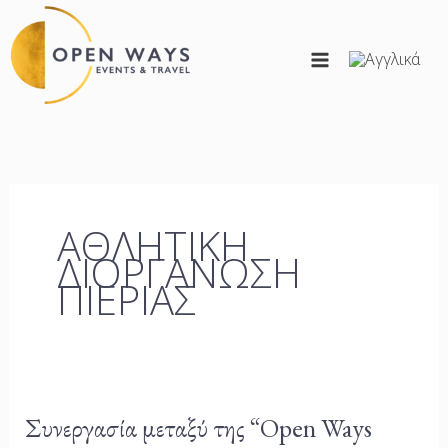
Μετάβαση
στο
περιεχόμενο
ΑΘΛΗΤΙΚΗ
ΔΙΟΡΓΑΝΩΣΗ
ΠΙΕΡΙΑΣ
Συνεργασία
Συνεργασία μεταξύ της “Open Ways
μεταξύ