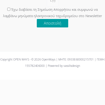
Έχω διαβάσει τη Σημείωση Απορρήτου και συμφωνώ να
λαμβάνω μηνύματα ηλεκτρονικού ταχυδρομείου στο Newsletter
Αποστολή
Copyright OPEN WAYS - © 2026 OpenWays | ΜΗΤΕ: 0933E60000215701 | ΓΕΜΗ:
155782406000 | Powered by vassilisdesign
We use cookies on our website to give you the most relevant
experience by remembering your preferences and repeat visits.
By clicking “Accept All”, you consent to the use of ALL the
cookies. However, you may visit "Cookie Settings" to provide a