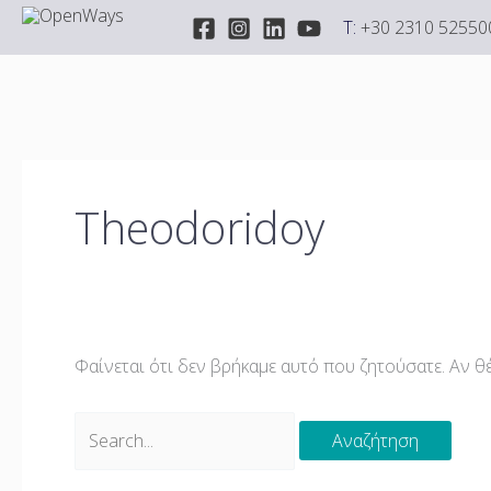
Μετάβαση
Αναζήτηση
T:
+30 2310 52550
στο
για:
περιεχόμενο
Theodoridoy
Φαίνεται ότι δεν βρήκαμε αυτό που ζητούσατε. Αν θέ