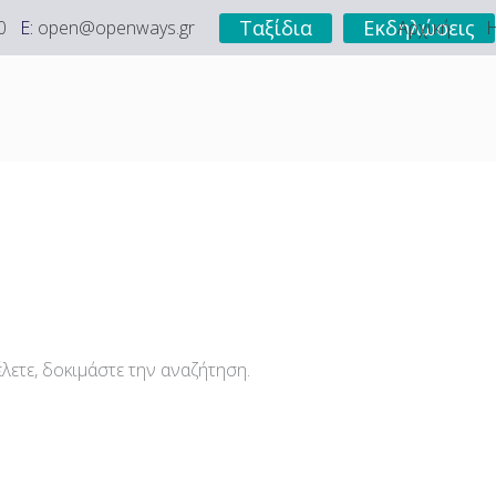
Ταξίδια
Εκδηλώσεις
0
E:
open@openways.gr
Αρχική
Η
λετε, δοκιμάστε την αναζήτηση.