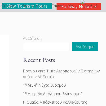
Slow Tourism Tours
 Εταιρία
Υπηρεσίες
Επικοινωνία
Folkway Network
Αναζήτηση
Αναζήτηση
Recent Posts
Προνομιακές Τιμές Αεροπορικών Εισιτηρίων
από την Air Serbia!
η
1
Λευκή Νύχτα Ευόσμου
η
1
Ημερίδα Απόδημου Ελληνισμού
Η Ομάδα Μπάσκετ του Κολλεγίου της